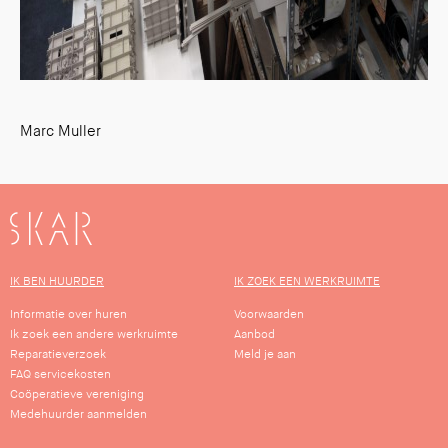
Marc Muller
SKAR
IK BEN HUURDER
IK ZOEK EEN WERKRUIMTE
Informatie over huren
Voorwaarden
Ik zoek een andere werkruimte
Aanbod
Reparatieverzoek
Meld je aan
FAQ servicekosten
Coöperatieve vereniging
Medehuurder aanmelden