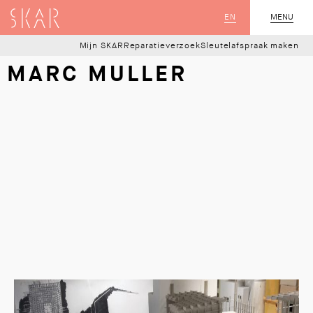
SKAR
EN
MENU
SLUIT
Mijn SKAR
Reparatieverzoek
Sleutelafspraak maken
MARC MULLER