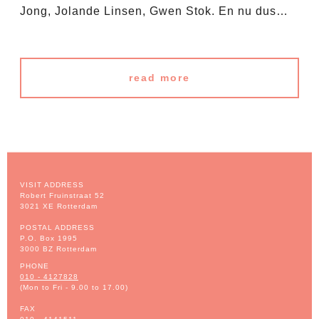
Jong, Jolande Linsen, Gwen Stok. En nu dus…
read more
VISIT ADDRESS
Robert Fruinstraat 52
3021 XE Rotterdam
POSTAL ADDRESS
P.O. Box 1995
3000 BZ Rotterdam
PHONE
010 - 4127828
(Mon to Fri - 9.00 to 17.00)
FAX