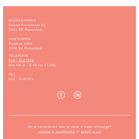
BEZOEKADRES
Robert Fruinstraat 52
3021 XE Rotterdam
POSTADRES
Postbus 1995
3000 BZ Rotterdam
TELEFOON
010 - 4127828
(ma t/m vr - 9.00 tot 17.00)
FAX
010 - 4141511
Wil je veranderen hoe je deze e-mails ontvangt?
update je voorkeuren
or
schrijf je uit