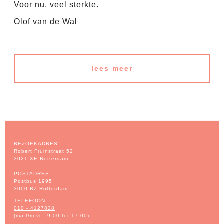
Voor nu, veel sterkte.
Olof van de Wal
lees meer
BEZOEKADRES
Robert Fruinstraat 52
3021 XE Rotterdam
POSTADRES
Postbus 1995
3000 BZ Rotterdam
TELEFOON
010 - 4127828
(ma t/m vr - 9.00 tot 17.00)