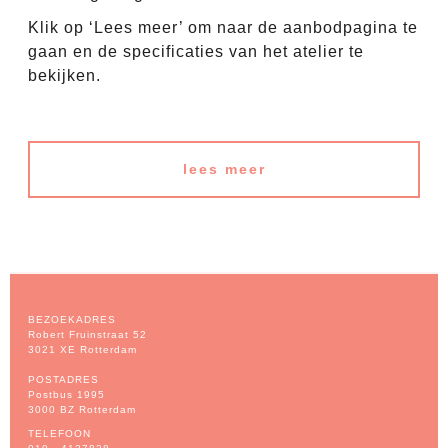
Klik op ‘Lees meer’ om naar de aanbodpagina te
gaan en de specificaties van het atelier te
bekijken.
lees meer
BEZOEKADRES
Robert Fruinstraat 52
3021 XE Rotterdam
POSTADRES
Postbus 1995
3000 BZ Rotterdam
TELEFOON