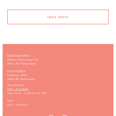
lees meer
BEZOEKADRES
Robert Fruinstraat 52
3021 XE Rotterdam
POSTADRES
Postbus 1995
3000 BZ Rotterdam
TELEFOON
010 - 4127828
(ma t/m vr - 9.00 tot 17.00)
FAX
010 - 4141511