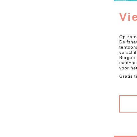
Vi
Op zate
Delfsha
tentoon
verschi
Borgers
medehuu
voor he
Gratis 