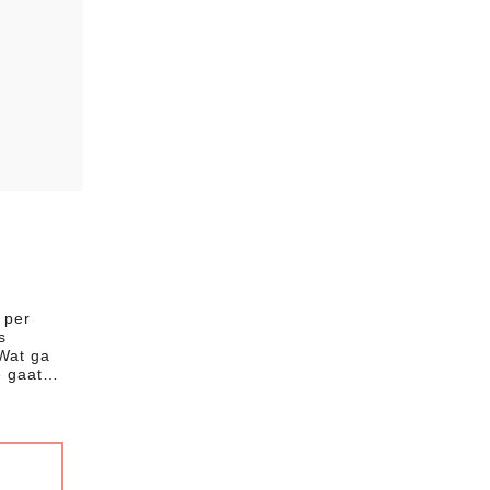
 per
s
 Wat ga
Je gaat…