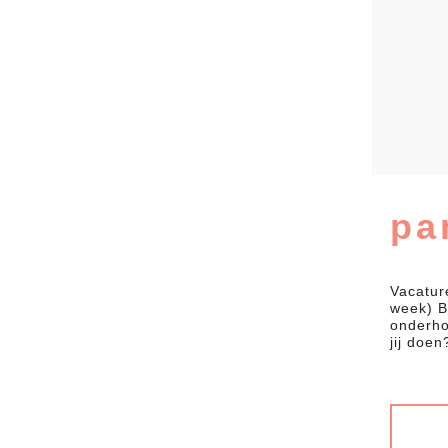
pa
Vacatur
week) Be
onderho
jij doe