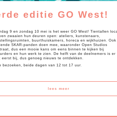
erde editie GO West!
rdag 9 en zondag 10 mei is het weer GO West! Tientallen loca
ven zwaaien hun deuren open: ateliers, kunstenaars,
stellingsruimten, buurthuiskamers, horeca en wijkhuizen. Ook
llende SKAR-panden doen mee, waaronder Open Studios
traat, dus een mooie kans om eens binnen te kijken bij
rders en hun werk te zien. De helft van de deelnemers is er d
t eerst bij, dus genoeg nieuws te ontdekken.
te bezoeken, beide dagen van 12 tot 17 uur.
lees meer