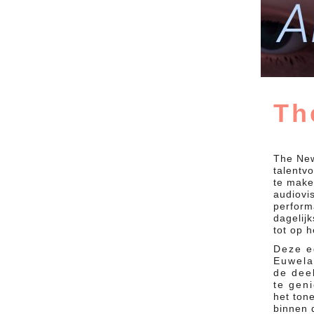
Th
The New
talentv
te make
audiovi
perform
dagelij
tot op 
Deze e
Euwela
de dee
te geni
het ton
binnen 