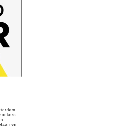
tterdam
zoekers
en
elaan en