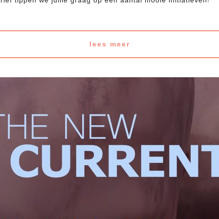
ief tippen we jullie graag op een aantal mooie initiatieven!
lees meer