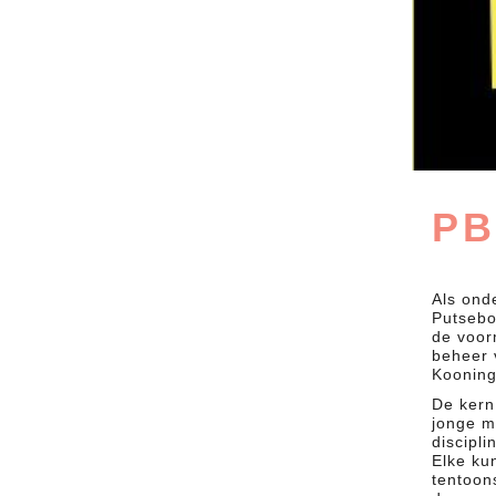
PB
Als ond
Putsebo
de voor
beheer 
Kooning
De ker
jonge m
discipli
Elke ku
tentoon