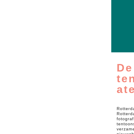
De
te
at
Rotterda
Rotterd
fotogra
tentoon
verzame