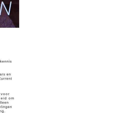
 kennis
ars en
Current
 voor
heid om
lleen
elingen
ng.