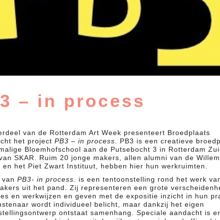
3 – in process
erdeel van de Rotterdam Art Week presenteert Broedplaats
cht het project
PB3 – in process
. PB3 is een creatieve broedp
malige Bloemhofschool aan de Putsebocht 3 in Rotterdam Zui
van SKAR. Ruim 20 jonge makers, allen alumni van de Willem
 en het Piet Zwart Instituut, hebben hier hun werkruimten.
n van
PB3- in process.
is een tentoonstelling rond het werk v
akers uit het pand. Zij representeren een grote verscheidenh
nes en werkwijzen en geven met de expositie inzicht in hun pra
nstenaar wordt individueel belicht, maar dankzij het eigen
stellingsontwerp ontstaat samenhang. Speciale aandacht is e