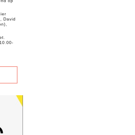
end op
ier
, David
on),
et.
10.00-