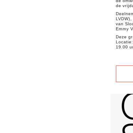
de omwo
de vrij
Deelnem
LVDW), 
van Slo
Emmy Vo
Deze gr
Locatie
19.00 u