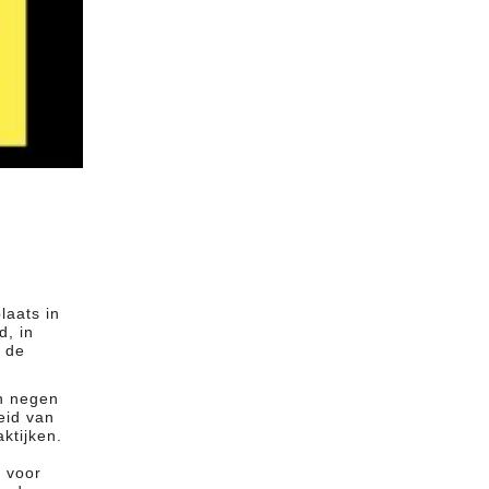
laats in
d, in
 de
an negen
eid van
ktijken.
r voor