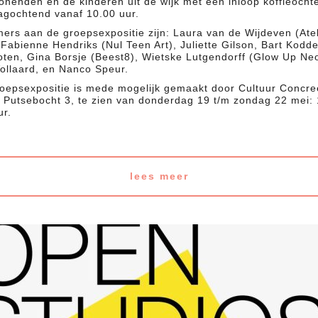
nenden en de kinderen uit de wijk met een inloop koffieocht
dagochtend vanaf 10.00 uur.
ers aan de groepsexpositie zijn: Laura van de Wijdeven (Atel
Fabienne Hendriks (Nul Teen Art), Juliette Gilson, Bart Kodde
oten, Gina Borsje (Beest8), Wietske Lutgendorff (Glow Up Ne
llaard, en Nanco Speur.
oepsexpositie is mede mogelijk gemaakt door Cultuur Concre
: Putsebocht 3, te zien van donderdag 19 t/m zondag 22 mei: 
ur.
lees meer