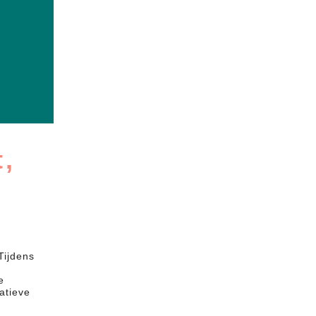
t,
Tijdens
e
atieve