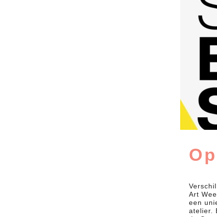
Op
Verschi
Art Wee
een uni
atelier