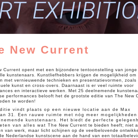
e New Current
 Current opent met een bijzondere tentoonstelling van jonge
olle kunstenaars. Kunstliefhebbers krijgen de mogelijkheid om
n met vernieuwende technieken en presentatievormen, zoals
suele kunst en cross-overs. Daarnaast is er veel ruimte voor
ances en interactieve werken. Met 25 deelnemende kunstena
kse performances belooft het de grootste editie van The New 
heden te worden!
ditie vindt plaats op een nieuwe locatie aan de Max
an 31. Een rauwe ruimte met nóg meer mogelijkheden
lnemende kunstenaars. Het biedt de perfecte gelegen
eten van alles wat The New Current te bieden heeft; niet a
en van werk, maar licht schijnen op de veelbelovende ontwikk
de Nederlandse kunstscene aan de hand van een totaalbelevi