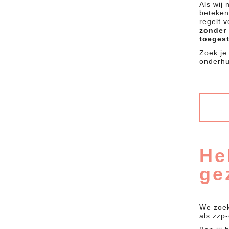
Als wij 
beteken
regelt 
zonder 
toeges
Zoek je
onderh
He
ge
We zoek
als zzp