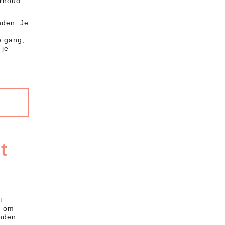
erhoud
nden. Je
e gang,
 je
t
t
t om
anden