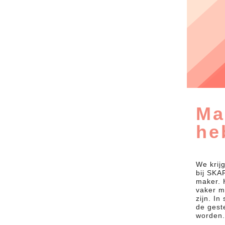
Ma
he
We krij
bij SKAR
maker. 
vaker m
zijn. In
de gest
worden.