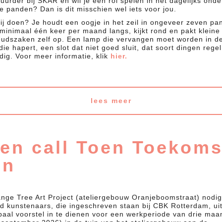
huurder bij SKAR en wil je een rol spelen in het dagelijks ond
e panden? Dan is dit misschien wel iets voor jou.
jij doen? Je houdt een oogje in het zeil in ongeveer zeven pa
 minimaal één keer per maand langs, kijkt rond en pakt kleine
udszaken zelf op. Een lamp die vervangen moet worden in d
ie hapert, een slot dat niet goed sluit, dat soort dingen regel
dig. Voor meer informatie, klik
hier.
lees meer
en call Toen Toekoms
in
nge Tree Art Project (ateliergebouw Oranjeboomstraat) nodig
d kunstenaars, die ingeschreven staan bij CBK Rotterdam, ui
baal voorstel in te dienen voor een werkperiode van drie ma