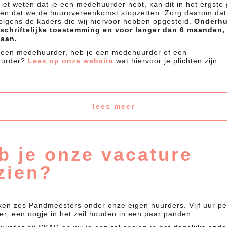
niet weten dat je een medehuurder hebt, kan dit in het ergste
en dat we de huurovereenkomst stopzetten. Zorg daarom dat 
volgens de kaders die wij hiervoor hebben opgesteld.
Onderhu
schriftelijke toestemming en voor langer dan 6 maanden, 
taan.
 een medehuurder, heb je een medehuurder of een
uurder?
Lees op onze website
wat hiervoor je plichten zijn.
lees meer
b je onze vacature
zien?
en zes Pandmeesters onder onze eigen huurders. Vijf uur p
-er, een oogje in het zeil houden in een paar panden.