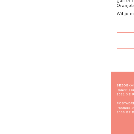
(juli t
Oranjeb
Wil je 
BEZOEKA
Robert Fru
3021 XE R
POSTADR
Postbus 1
3000 BZ R