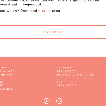
/m september 2026) in de tuin van het ateliergebouw aan de
oomstraat in Feijenoord.
meer weten? Download
hier
de tekst
lees meer
DRES
TELEFOON
instraat 52
010 - 4127828
otterdam
(ma t/m vr - 9.00 tot 17.00)
ES
FAX
995
010 - 4141511
otterdam