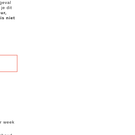
 geval
je dit
ur,
is niet
er week