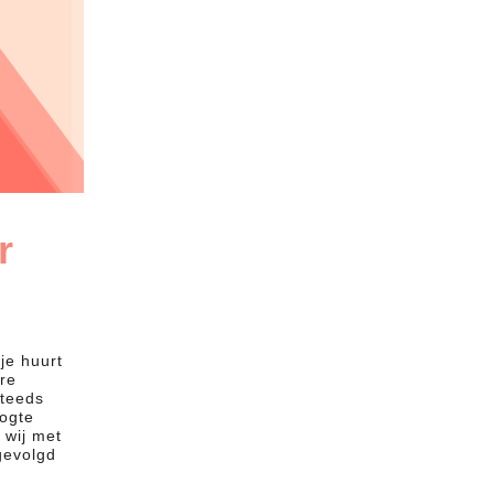
r
je huurt
ere
steeds
ogte
 wij met
gevolgd