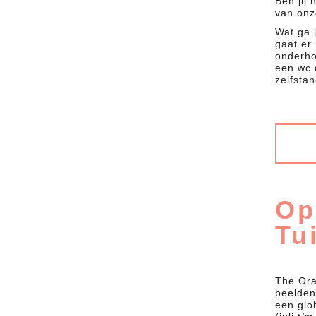
Ben jij 
van onz
Wat ga 
gaat er
onderho
een wc d
zelfstan
Op
Tu
The Ora
beelden
een glo