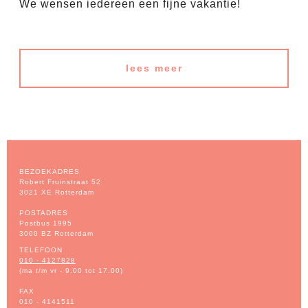
We wensen iedereen een fijne vakantie!
lees meer
BEZOEKADRES
Robert Fruinstraat 52
3021 XE Rotterdam
POSTADRES
Postbus 1995
3000 BZ Rotterdam
TELEFOON
010 - 4127828
(ma t/m vr - 9.00 tot 17.00)
FAX
010 - 4141511