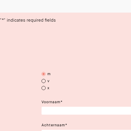
"*
" indicates required fields
m
v
x
Voornaam
*
Achternaam
*