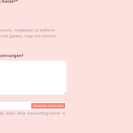
t/beide?
*
tonoom, toegepast of wellicht
ijd gelden, maar als richtlijn
e ontvangen?
Selecteer bestanden
doc, docx, Max. bestandsgrootte: 4