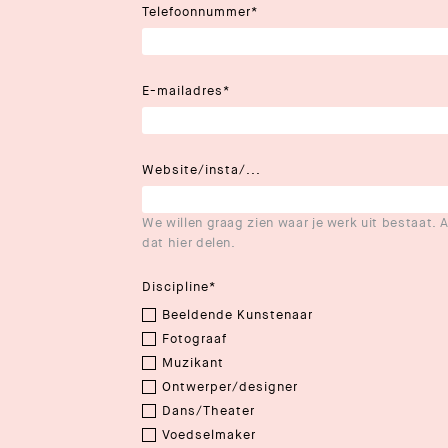
Telefoonnummer
*
E-mailadres
*
Website/insta/...
We willen graag zien waar je werk uit bestaat. A
dat hier delen.
Discipline
*
Beeldende Kunstenaar
Fotograaf
Muzikant
Ontwerper/designer
Dans/Theater
Voedselmaker