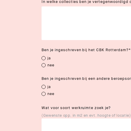
In welke collecties ben je vertegenwoordigd 
Ben je ingeschreven bij het CBK Rotterdam?
*
ja
nee
Ben je ingeschreven bij een andere beroepso
ja
nee
Wat voor soort werkruimte zoek je?
(Gewenste opp. in m2 en evt. hoogte of locatie)