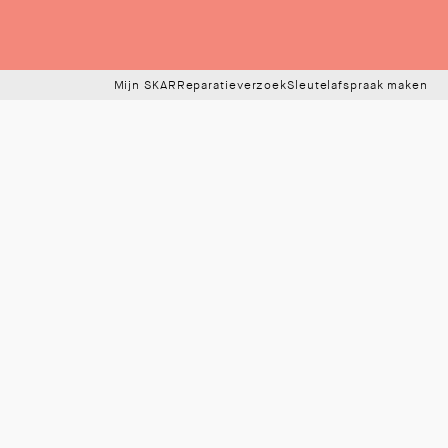
Mijn SKAR
Reparatieverzoek
Sleutelafspraak maken