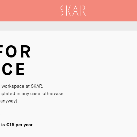
SKAR
FOR
ACE
 a workspace at SKAR.
pleted in any case, otherwise
 anyway).
.
 is €15 per year