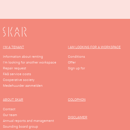
SKAR
I'M A TENANT
I AM LOOKING FOR A WORKSPACE
Information about renting
Conditions
I'm looking for another workspace
Offer
Repair request
Sign up for
FAQ service costs
Cooperative society
Medehuurder aanmelden
ABOUT SKAR
COLOPHON
Contact
Our team
DISCLAIMER
Annual reports and management
Sounding board group