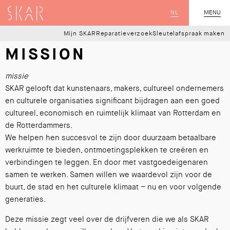
SKAR
NL
CLOSE
MENU
Mijn SKAR
Reparatieverzoek
Sleutelafspraak maken
MISSION
missie
SKAR gelooft dat kunstenaars, makers, cultureel ondernemers
en culturele organisaties significant bijdragen aan een goed
cultureel, economisch en ruimtelijk klimaat van Rotterdam en
de Rotterdammers.
We helpen hen succesvol te zijn door duurzaam betaalbare
werkruimte te bieden, ontmoetingsplekken te creëren en
verbindingen te leggen. En door met vastgoedeigenaren
samen te werken. Samen willen we waardevol zijn voor de
buurt, de stad en het culturele klimaat – nu en voor volgende
generaties.
Deze missie zegt veel over de drijfveren die we als SKAR