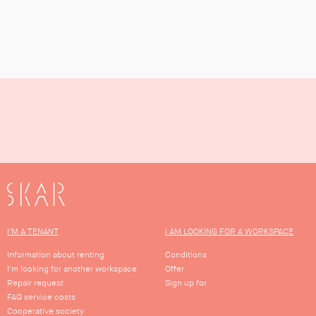
SKAR
I'M A TENANT
I AM LOOKING FOR A WORKSPACE
Information about renting
Conditions
I'm looking for another workspace
Offer
Repair request
Sign up for
FAQ service costs
Cooperative society