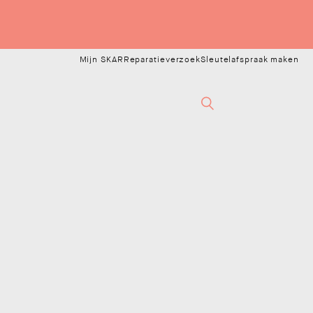
Mijn SKAR
Reparatieverzoek
Sleutelafspraak maken