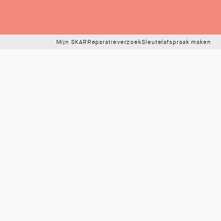
Mijn SKAR
Reparatieverzoek
Sleutelafspraak maken