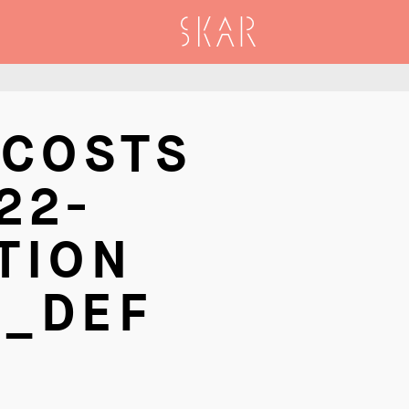
SKAR
 COSTS
22-
TION
_DEF