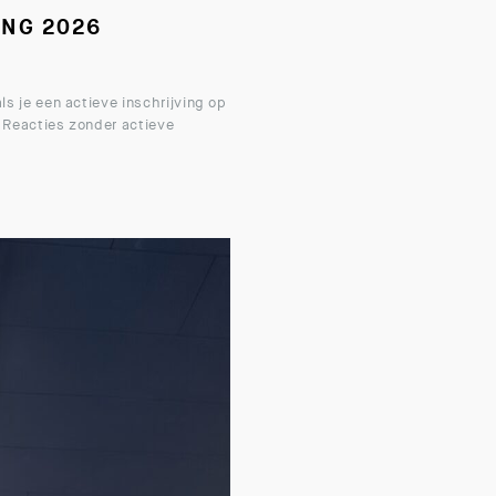
ING 2026
s je een actieve inschrijving op
. Reacties zonder actieve