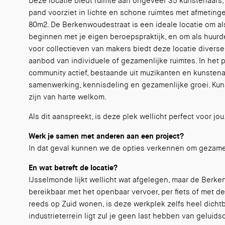
Deze locatie biedt ruimte aan ongeveer 35 kunstenaars,
pand voorziet in lichte en schone ruimtes met afmeting
80m2. De Berkenwoudestraat is een ideale locatie om al
beginnen met je eigen beroepspraktijk, en om als huurde
voor collectieven van makers biedt deze locatie diverse
aanbod van individuele of gezamenlijke ruimtes. In het 
community actief, bestaande uit muzikanten en kunstena
samenwerking, kennisdeling en gezamenlijke groei. Kuns
zijn van harte welkom.
Als dit aanspreekt, is deze plek wellicht perfect voor jou
Werk je samen met anderen aan een project?
In dat geval kunnen we de opties verkennen om gezamen
En wat betreft de locatie?
IJsselmonde lijkt wellicht wat afgelegen, maar de Berk
bereikbaar met het openbaar vervoer, per fiets of met d
reeds op Zuid wonen, is deze werkplek zelfs heel dichtb
industrieterrein ligt zul je geen last hebben van geluidso