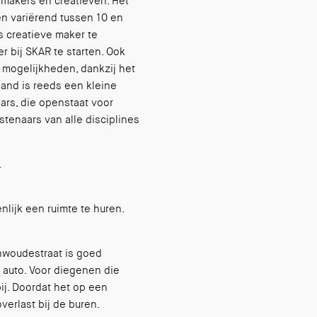
 makers en creatieven. Het
en variërend tussen 10 en
s creatieve maker te
r bij SKAR te starten. Ook
 mogelijkheden, dankzij het
pand is reeds een kleine
ars, die openstaat voor
tenaars van alle disciplines
.
lijk een ruimte te huren.
enwoudestraat is goed
e auto. Voor diegenen die
ij. Doordat het op een
verlast bij de buren.