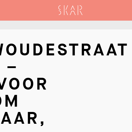
SKAR
WOUDESTRAAT
 –
 VOOR
OM
AAR,