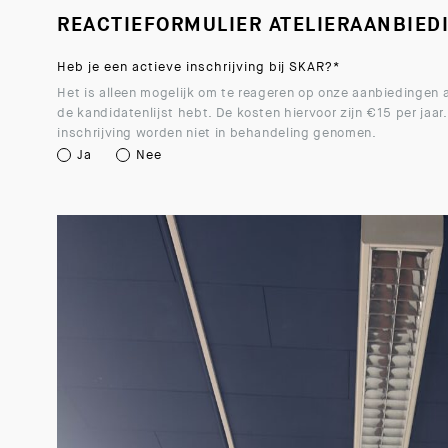
REACTIEFORMULIER ATELIERAANBIED
Heb je een actieve inschrijving bij SKAR?
*
Het is alleen mogelijk om te reageren op onze aanbiedingen al
de kandidatenlijst hebt. De kosten hiervoor zijn €15 per jaar
inschrijving worden niet in behandeling genomen.
Ja
Nee