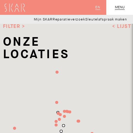
SKAR
EN
MENU
SLUIT
Mijn SKAR
Reparatieverzoek
Sleutelafspraak maken
FILTER >
<
LIJST
ONZE
LOCATIES