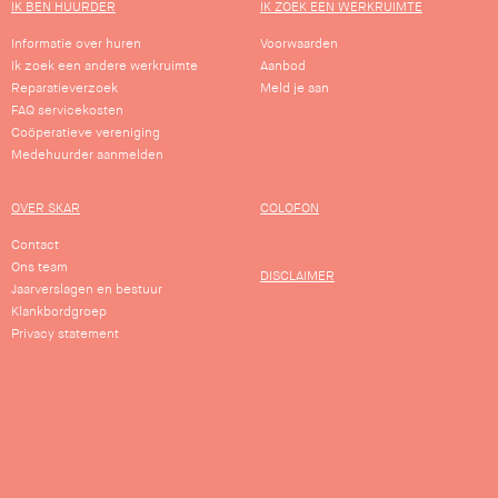
IK BEN HUURDER
IK ZOEK EEN WERKRUIMTE
…
Informatie over huren
Voorwaarden
Ik zoek een andere werkruimte
Aanbod
…
Reparatieverzoek
Meld je aan
FAQ servicekosten
bekijk
Coöperatieve vereniging
Medehuurder aanmelden
OVER SKAR
COLOFON
Contact
Ons team
DISCLAIMER
Jaarverslagen en bestuur
Klankbordgroep
Privacy statement
Blijf op de hoogte van actuele nieuws,
panden en projecten van SKAR.
Schrijf je in voor onze nieuwsbrief!