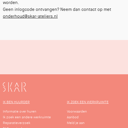
worden.
Geen inlogcode ontvangen? Neem dan contact op met
onderhoud@skar-ateliers.nl
SKAR
IK BEN HUURDER
IK ZOEK EEN WERKRUIMTE
Informatie over huren
Voorwaarden
Ik zoek een andere werkruimte
Aanbod
Reparatieverzoek
Meld je aan