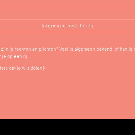
Informatie over huren
 zijn je rechten en plichten? Veel is algemeen bekend, of kan je
je op een rij.
ders dat je wilt delen?