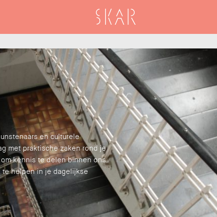
SKAR
unstenaars en culturele
aag met praktische zaken rond je
n om kennis te delen binnen ons
 te helpen in je dagelijkse