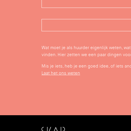
Wat moet je als huurder eigenlijk weten, wat
vinden. Hier zetten we een paar dingen voor 
Mis je iets, heb je een goed idee, of iets an
Laat het ons weten
SKAR