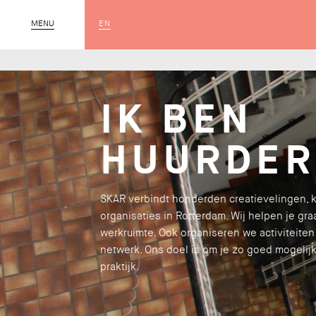
EN
MENU
SLUIT
IK BEN
HUURDER
SKAR verbindt honderden creatievelingen, k
organisaties in Rotterdam. Wij helpen je gr
werkruimte. Ook organiseren we activiteite
netwerk. Ons doel is om je zo goed mogelijk
praktijk.