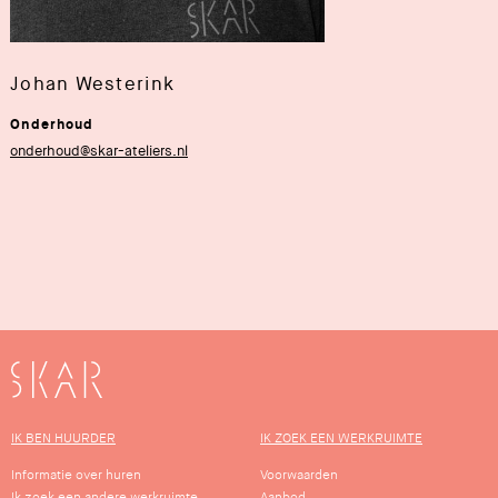
Johan Westerink
Onderhoud
onderhoud@skar-ateliers.nl
SKAR
IK BEN HUURDER
IK ZOEK EEN WERKRUIMTE
Informatie over huren
Voorwaarden
Ik zoek een andere werkruimte
Aanbod