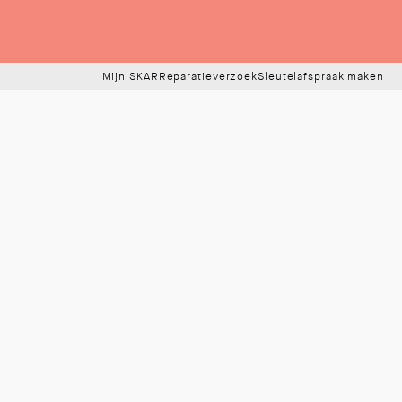
Mijn SKAR
Reparatieverzoek
Sleutelafspraak maken