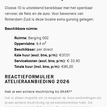
Cloese 10 is uitstekend bereikbaar met het openbaar
vervoer, de fiets en de auto. Voor bewoners van
Rotterdam-Zuid is deze locatie extra gunstig gelegen.
Beschikbare ruimte:
Ruimte:
Berging 002
Oppervlakte:
8,4 m²
Beschikbaar:
per direct
Kale huur (excl. btw, p/m):
€37,01
Servicekosten (excl. btw, p/m):
€ 33,40
Totale huur (incl. btw, p/m):
€85,20
REACTIEFORMULIER
ATELIERAANBIEDING 2026
Heb je een actieve inschrijving bij SKAR?
*
Het is alleen mogelijk om te reageren op onze aanbiedingen als
je een actieve inschrijving op de kandidatenlijst hebt. De