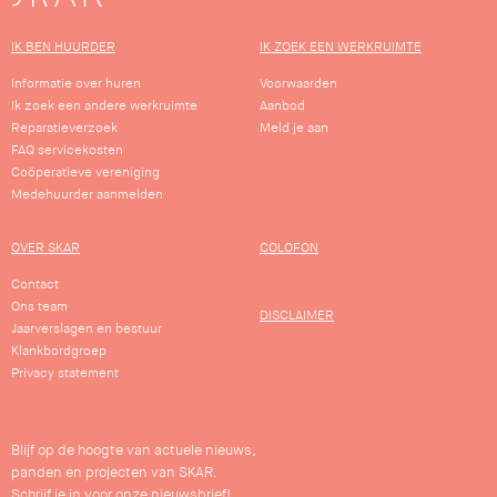
IK BEN HUURDER
IK ZOEK EEN WERKRUIMTE
Informatie over huren
Voorwaarden
Ik zoek een andere werkruimte
Aanbod
Reparatieverzoek
Meld je aan
FAQ servicekosten
Coöperatieve vereniging
Medehuurder aanmelden
OVER SKAR
COLOFON
Contact
Ons team
DISCLAIMER
Jaarverslagen en bestuur
Klankbordgroep
Privacy statement
Blijf op de hoogte van actuele nieuws,
panden en projecten van SKAR.
Schrijf je in voor onze nieuwsbrief!