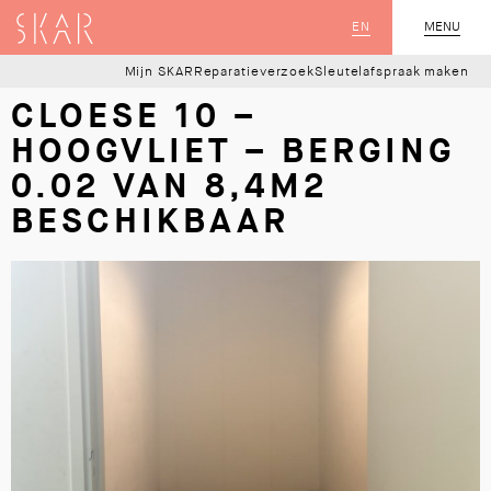
SKAR
EN
MENU
SLUIT
Mijn SKAR
Reparatieverzoek
Sleutelafspraak maken
CLOESE 10 –
HOOGVLIET – BERGING
0.02 VAN 8,4M2
BESCHIKBAAR