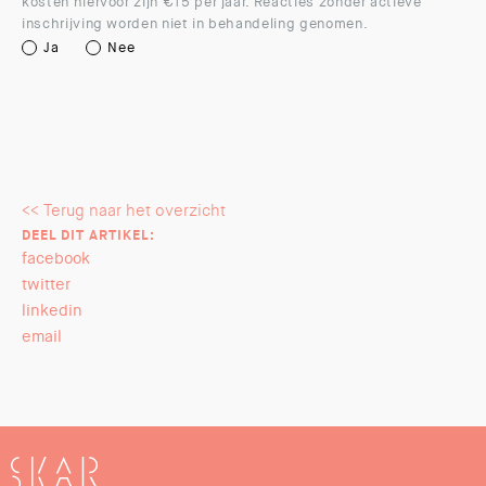
kosten hiervoor zijn €15 per jaar. Reacties zonder actieve
inschrijving worden niet in behandeling genomen.
Ja
Nee
<< Terug naar het overzicht
DEEL DIT ARTIKEL:
facebook
twitter
linkedin
email
SKAR