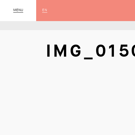
EN
MENU
SLUIT
IMG_015