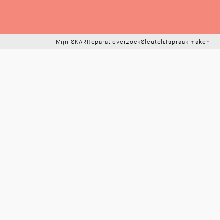
Mijn SKAR
Reparatieverzoek
Sleutelafspraak maken