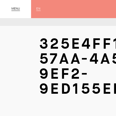
EN
MENU
SLUIT
325E4FF
57AA-4A
9EF2-
9ED155E