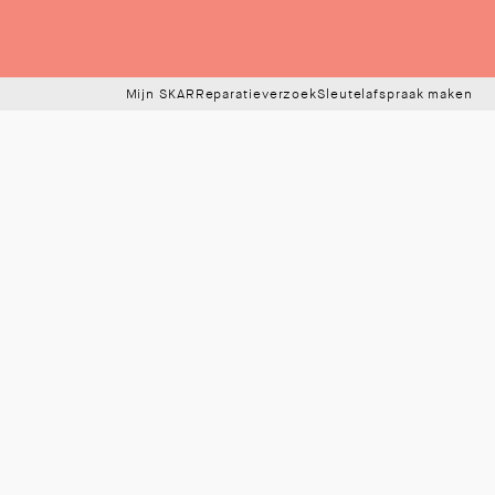
Mijn SKAR
Reparatieverzoek
Sleutelafspraak maken