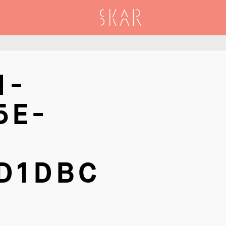
SKAR
1-
5E-
D1DBC