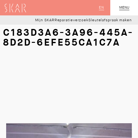
SKAR
EN
MENU
SLUIT
Mijn SKAR
Reparatieverzoek
Sleutelafspraak maken
C183D3A6-3A96-445A-
8D2D-6EFE55CA1C7A