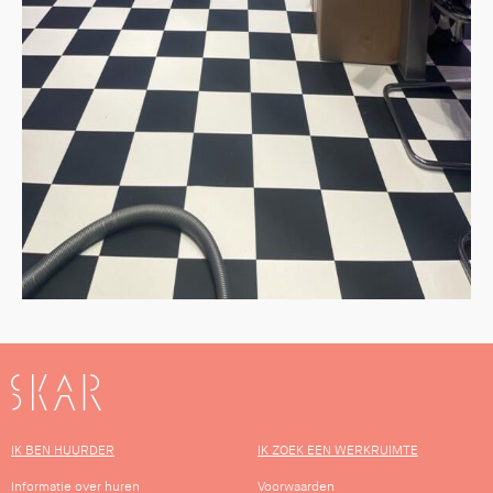
SKAR
IK BEN HUURDER
IK ZOEK EEN WERKRUIMTE
Informatie over huren
Voorwaarden