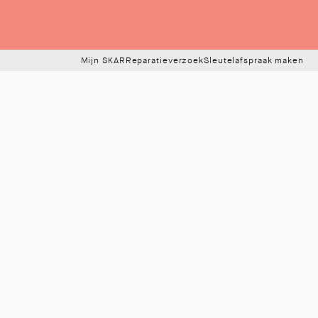
Mijn SKAR
Reparatieverzoek
Sleutelafspraak maken