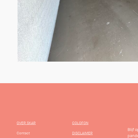
OVER SKAR
COLOFON
Blijf
Contact
DISCLAIMER
pande