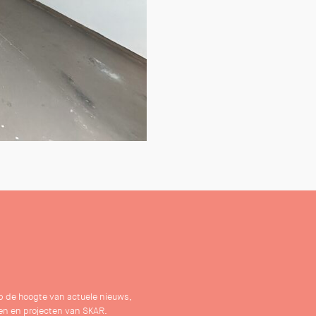
 op de hoogte van actuele nieuws,
n en projecten van SKAR.