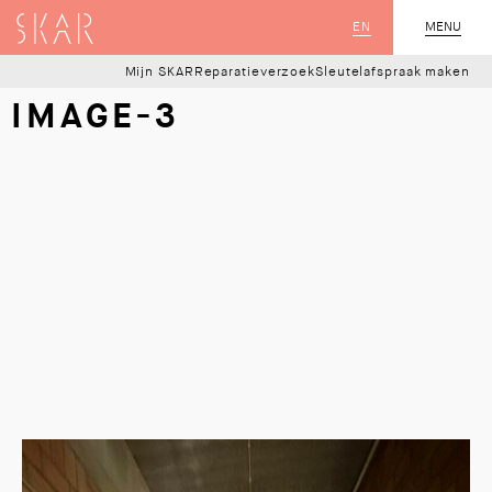
SKAR
EN
MENU
SLUIT
Mijn SKAR
Reparatieverzoek
Sleutelafspraak maken
IMAGE-3