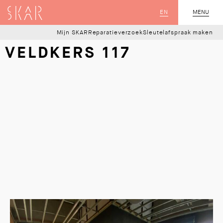
SKAR
EN
MENU
SLUIT
Mijn SKAR
Reparatieverzoek
Sleutelafspraak maken
VELDKERS 117