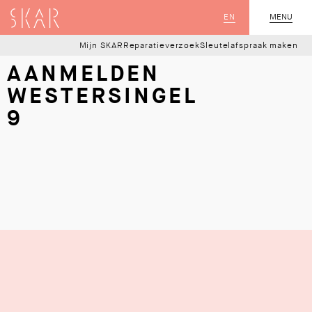
SKAR
EN
MENU
SLUIT
Mijn SKAR
Reparatieverzoek
Sleutelafspraak maken
AANMELDEN
WESTERSINGEL
9