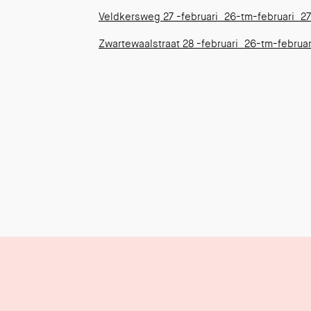
Veldkersweg 27 -februari_26-tm-februari_27
Zwartewaalstraat 28 -februari_26-tm-februa