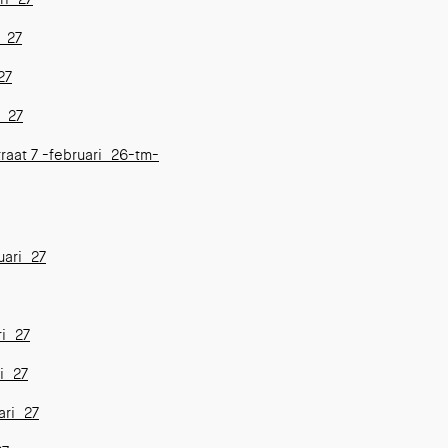
i_27
27
i_27
aat 7 -februari_26-tm-
uari_27
ri_27
i_27
ari_27