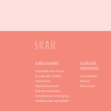
SKAR
IK BEN HUURDER
IK ZOEK EEN
WERKRUIMTE
Informatie over huren
Ik zoek een andere
Voorwaarden
werkruimte
Aanbod
Reparatieverzoek
Meld je aan
FAQ servicekosten
Coöperatieve vereniging
Medehuurder aanmelden