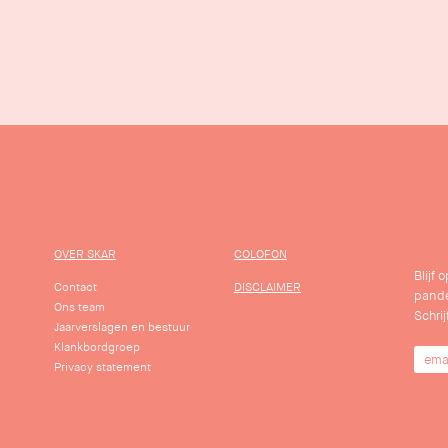
OVER SKAR
COLOFON
Blijf
Contact
DISCLAIMER
pande
Ons team
Schrij
Jaarverslagen en bestuur
Klankbordgroep
Privacy statement