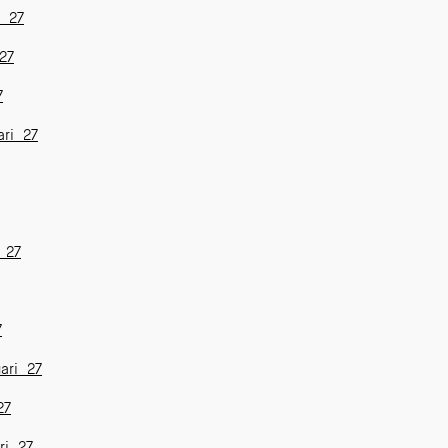
i_27
27
7
ari_27
i_27
7
ari_27
27
ri_27