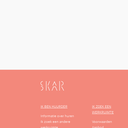
SKAR
IK BEN HUURDER
IK ZOEK EEN
WERKRUIMTE
Informatie over huren
Ik zoek een andere
Voorwaarden
werkruimte
Aanbod