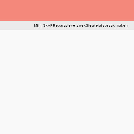
Mijn SKAR
Reparatieverzoek
Sleutelafspraak maken