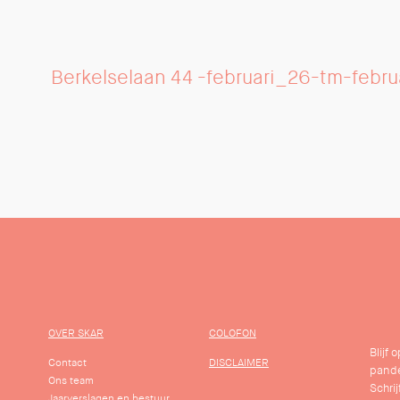
Berkelselaan 44 -februari_26-tm-febru
OVER SKAR
COLOFON
Blijf
Contact
DISCLAIMER
pande
Ons team
Schrij
Jaarverslagen en bestuur