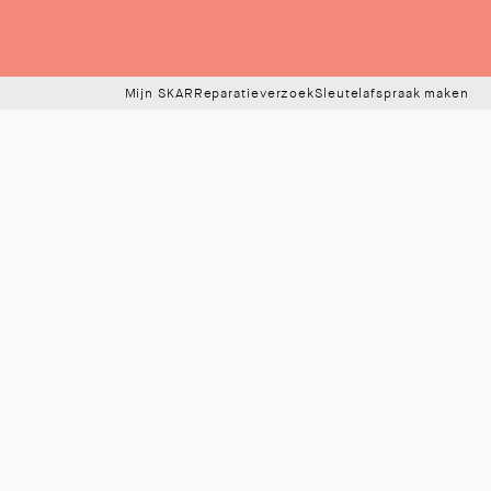
Mijn SKAR
Reparatieverzoek
Sleutelafspraak maken