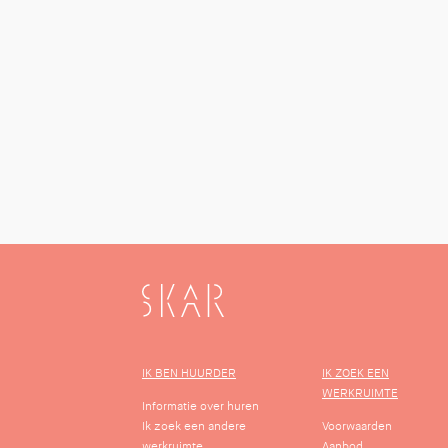
SKAR
IK BEN HUURDER
IK ZOEK EEN
WERKRUIMTE
Informatie over huren
Ik zoek een andere
Voorwaarden
werkruimte
Aanbod