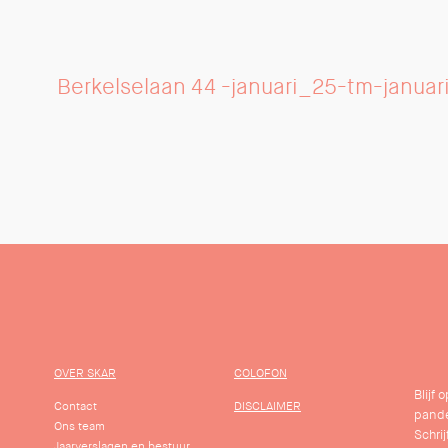
Berkelselaan 44 -januari_25-tm-janua
OVER SKAR
COLOFON
Blijf
Contact
DISCLAIMER
pande
Ons team
Schrij
Jaarverslagen en bestuur