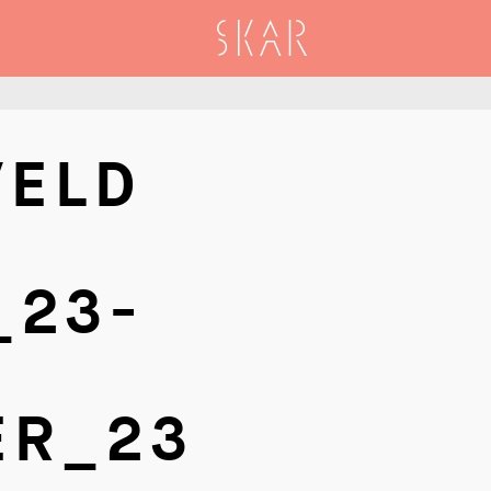
SKAR
VELD
_23-
ER_23