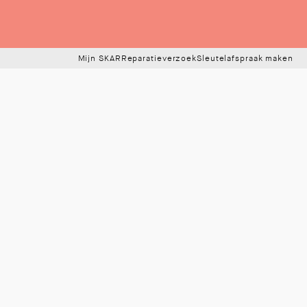
Mijn SKAR
Reparatieverzoek
Sleutelafspraak maken