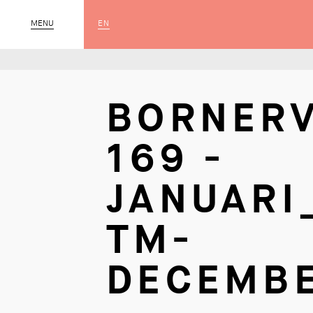
EN
MENU
SLUIT
BORNER
169 -
JANUARI
TM-
DECEMB