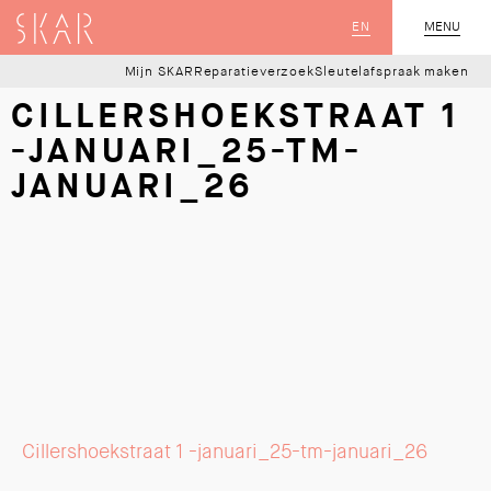
SKAR
EN
MENU
SLUIT
Mijn SKAR
Reparatieverzoek
Sleutelafspraak maken
CILLERSHOEKSTRAAT 1
-JANUARI_25-TM-
JANUARI_26
Cillershoekstraat 1 -januari_25-tm-januari_26