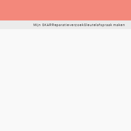
Mijn SKAR
Reparatieverzoek
Sleutelafspraak maken