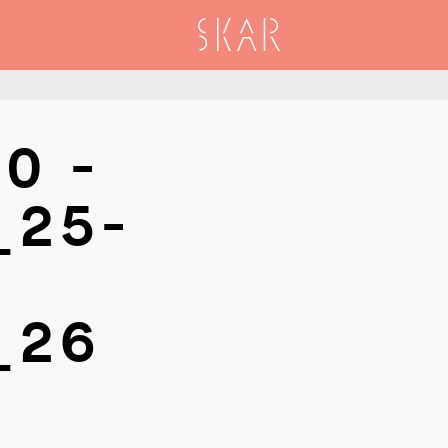
SKAR
0 -
_25-
_26