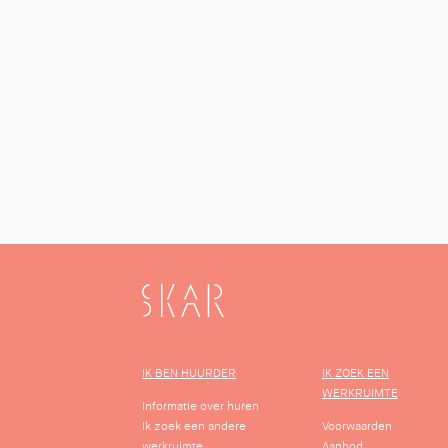
SKAR
IK BEN HUURDER
IK ZOEK EEN
WERKRUIMTE
Informatie over huren
Ik zoek een andere
Voorwaarden
werkruimte
Aanbod