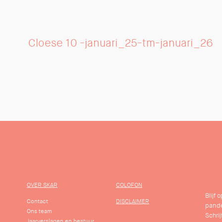
Cloese 10 -januari_25-tm-januari_26
OVER SKAR
COLOFON
Blijf
Contact
DISCLAIMER
pande
Ons team
Schrij
Jaarverslagen en bestuur