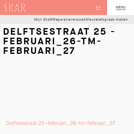
SKAR
EN
MENU
SLUIT
Mijn SKAR
Reparatieverzoek
Sleutelafspraak maken
DELFTSESTRAAT 25 -
FEBRUARI_26-TM-
FEBRUARI_27
Delftsestraat 25 -februari_26-tm-februari_27