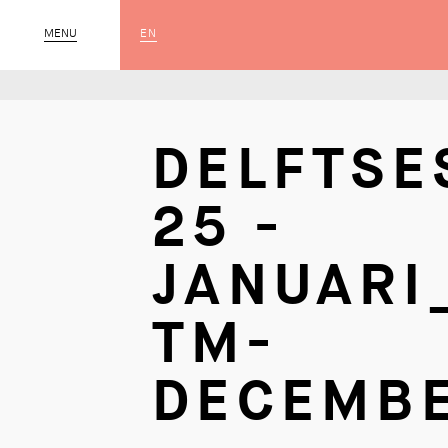
EN
MENU
SLUIT
DELFTSE
25 -
JANUARI
TM-
DECEMB