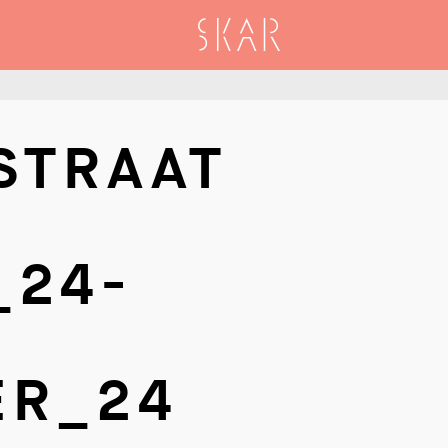
SKAR
STRAAT
_24-
ER_24