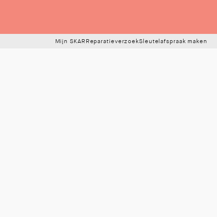
Mijn SKAR
Reparatieverzoek
Sleutelafspraak maken