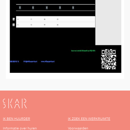
SKAR
IK BEN HUURDER
IK ZOEK EEN WERKRUIMTE
Informatie over huren
Voorwaarden