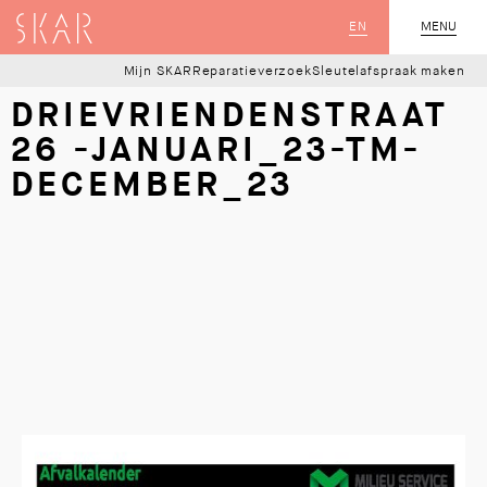
SKAR
EN
MENU
SLUIT
Mijn SKAR
Reparatieverzoek
Sleutelafspraak maken
DRIEVRIENDENSTRAAT
26 -JANUARI_23-TM-
DECEMBER_23