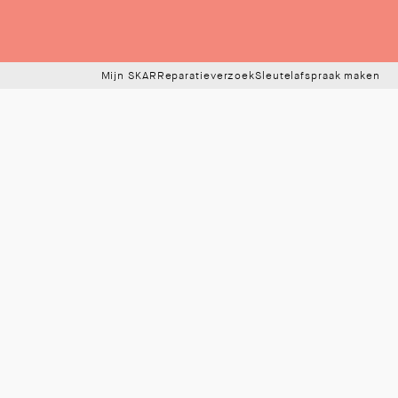
Mijn SKAR
Reparatieverzoek
Sleutelafspraak maken