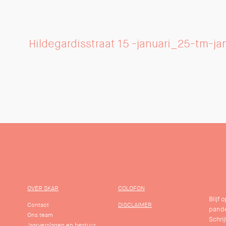
Hildegardisstraat 15 -januari_25-tm-j
OVER SKAR
COLOFON
Blijf
Contact
DISCLAIMER
pande
Ons team
Schrij
Jaarverslagen en bestuur