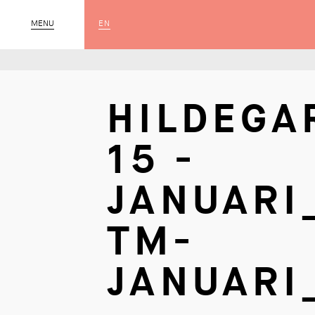
EN
MENU
SLUIT
HILDEGA
15 -
JANUARI
TM-
JANUARI