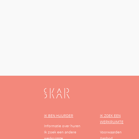
SKAR
IK BEN HUURDER
IK ZOEK EEN
WERKRUIMTE
Informatie over huren
Ik zoek een andere
Voorwaarden
werkruimte
Aanbod