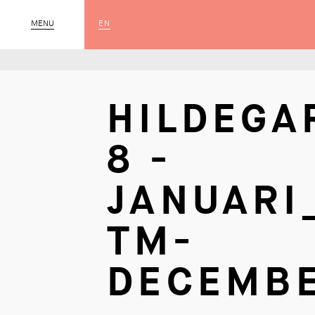
EN
MENU
SLUIT
HILDEGA
8 -
JANUARI
TM-
DECEMB