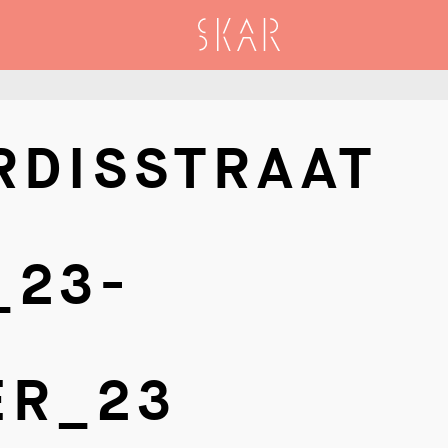
SKAR
RDISSTRAAT
_23-
ER_23