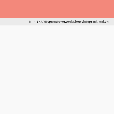
Mijn SKAR
Reparatieverzoek
Sleutelafspraak maken