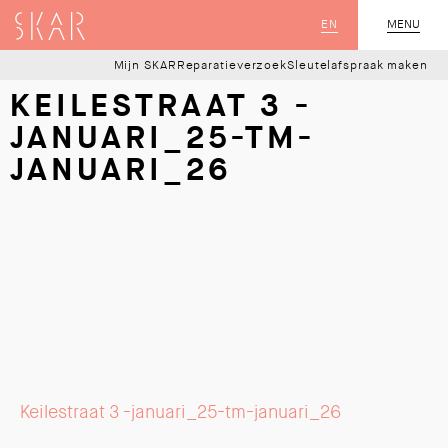
SKAR
EN
MENU
SLUIT
Mijn SKAR
Reparatieverzoek
Sleutelafspraak maken
KEILESTRAAT 3 -
JANUARI_25-TM-
JANUARI_26
Keilestraat 3 -januari_25-tm-januari_26