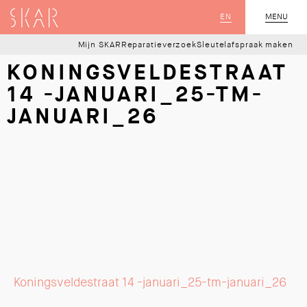
SKAR
EN
MENU
SLUIT
Mijn SKAR
Reparatieverzoek
Sleutelafspraak maken
KONINGSVELDESTRAAT
14 -JANUARI_25-TM-
JANUARI_26
Koningsveldestraat 14 -januari_25-tm-januari_26