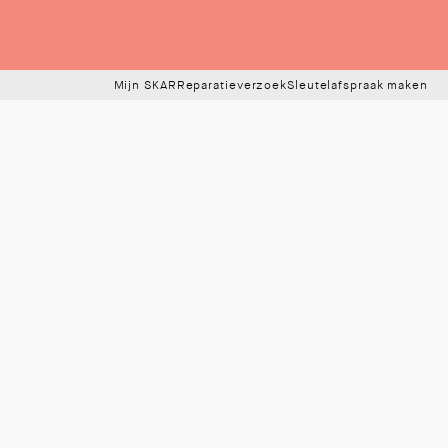
Mijn SKAR
Reparatieverzoek
Sleutelafspraak maken