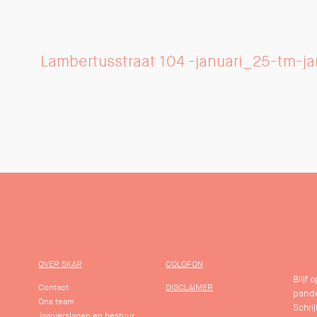
Lambertusstraat 104 -januari_25-tm-j
OVER SKAR
COLOFON
Blijf
Contact
DISCLAIMER
pande
Ons team
Schrij
Jaarverslagen en bestuur