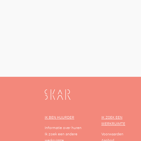
SKAR
IK BEN HUURDER
IK ZOEK EEN
WERKRUIMTE
Informatie over huren
Ik zoek een andere
Voorwaarden
werkruimte
Aanbod