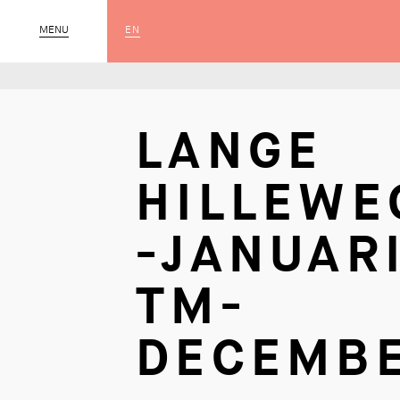
EN
MENU
SLUIT
LANGE
HILLEWE
-JANUAR
TM-
DECEMB