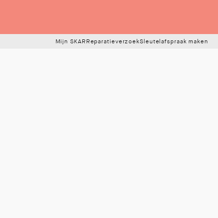
Mijn SKAR
Reparatieverzoek
Sleutelafspraak maken