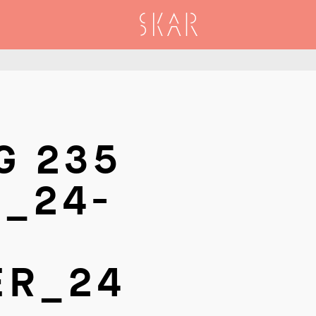
SKAR
G 235
I_24-
ER_24