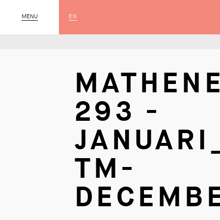
EN
MENU
SLUIT
MATHENE
293 -
JANUARI
TM-
DECEMB