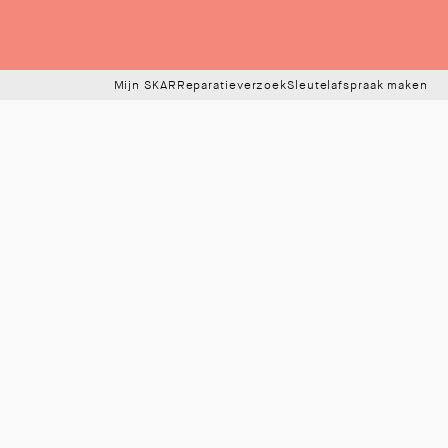
Mijn SKAR
Reparatieverzoek
Sleutelafspraak maken