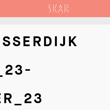
SKAR
SSERDIJK
_23-
ER_23