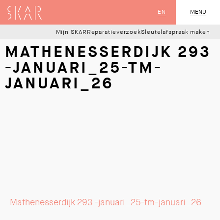
SKAR
EN
MENU
SLUIT
Mijn SKAR
Reparatieverzoek
Sleutelafspraak maken
MATHENESSERDIJK 293
-JANUARI_25-TM-
JANUARI_26
Mathenesserdijk 293 -januari_25-tm-januari_26