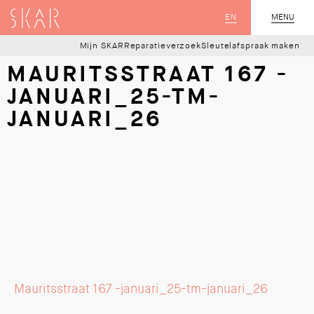
SKAR
EN
MENU
SLUIT
Mijn SKAR
Reparatieverzoek
Sleutelafspraak maken
MAURITSSTRAAT 167 -
JANUARI_25-TM-
JANUARI_26
Mauritsstraat 167 -januari_25-tm-januari_26