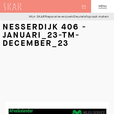
SKAR
EN
MENU
SLUIT
Mijn SKAR
Reparatieverzoek
Sleutelafspraak maken
NESSERDIJK 406 -
JANUARI_23-TM-
DECEMBER_23