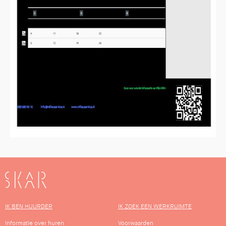
SKAR
IK BEN HUURDER
IK ZOEK EEN WERKRUIMTE
Informatie over huren
Voorwaarden