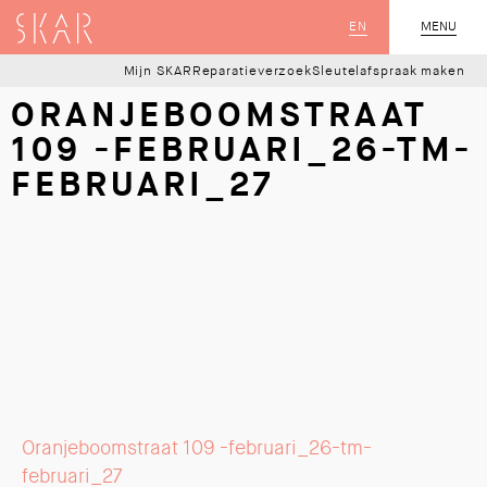
SKAR
EN
MENU
SLUIT
Mijn SKAR
Reparatieverzoek
Sleutelafspraak maken
ORANJEBOOMSTRAAT
109 -FEBRUARI_26-TM-
FEBRUARI_27
Oranjeboomstraat 109 -februari_26-tm-
februari_27