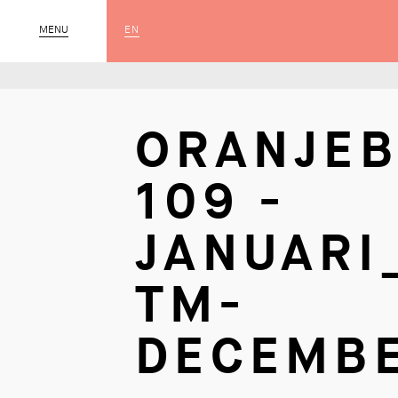
EN
MENU
SLUIT
ORANJE
109 -
JANUARI
TM-
DECEMB