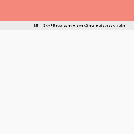
Mijn SKAR
Reparatieverzoek
Sleutelafspraak maken